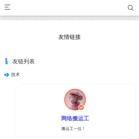
友情链接
友链列表
技术
网络搬运工
搬运工一位！