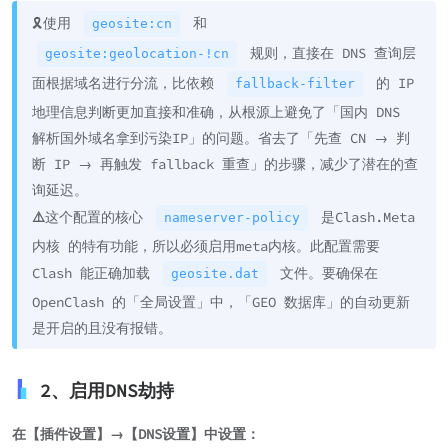
🎗️使用
和
geosite:cn
规则，直接在 DNS 查询层
geosite:geolocation-!cn
面根据域名进行分流，比依赖
的 IP
fallback-filter
地理信息判断更加直接和准确，从根源上避免了「国内 DNS
解析国外域名拿到污染IP」的问题。省去了「先查 CN → 判
断 IP → 再触发 fallback 重查」的步骤，减少了潜在的查
询延迟。
⚠️
这个配置的核心
是Clash.Meta
nameserver-policy
内核 的特有功能，所以必须启用meta内核。此配置需要
Clash 能正确加载
文件。要确保在
geosite.dat
OpenClash 的「全局设置」中，「GEO 数据库」的自动更新
是开启的且没有报错。
2、启用DNS劫持
在【插件设置】→【DNS设置】中设置：