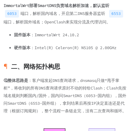
ImmortalWrt部署SmartDNS负责域名解析加速，默认监听
端口，解析国内域名，开启第二DNS服务器监听
6053
6553
端口，解析国外域名；OpenClash来实现分流及代理访问。
固件版本
：ImmortalWrt 24.10.2
硬件版本
：Intel(R) Celeron(R) N5105 @ 2.00GHz
二、网络拓扑构思
🤔整体思路是
：客户端发起DNS查询请求，dnsmasq只做“甩手掌
柜”，将收到的所有DNS查询请求原封不动的转给Clash；Clash先按
域名规则判断国内/国外，国内问SmartDNS（6053-国内组），国外
问SmartDNS（6553-国外组），拿到结果后再按IP决定直连还是代
理（根据订阅规则），整个流程一条链走完，没有二次查询和循环。