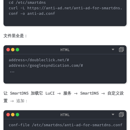
cd /etc/smartdns

curl -L https://anti-ad.net/anti-ad-for-smartdns.
conf -o anti-ad.conf

文件里全是：
address=/doubleclick.net/#

address=/googlesyndication.com/#

...

让 SmartDNS 加载它
LuCI → 服务 → SmartDNS → 自定义设
置
→ 追加：
conf-file /etc/smartdns/anti-ad-for-smartdns.conf
