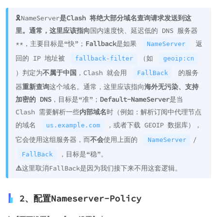
🎗️
NameServer
是Clash 将绝大部分域名查询请求发送到这
里。通常，这里应该指向
国内速度快、延迟低的 DNS 服务器
**，主要目标是“快”；
Fallback
是如果
返
NameServer
回的 IP 地址被
（如
fallback-filter
geoip:cn
）判定为
不属于中国
，Clash 就会用
的服务
FallBack
器
重新查询
这个域名。通常，这里应该指向
海外无污染、支持
加密的 DNS
，目标是“准”；
Default-NameServer
是当
Clash 需要解析一些
内部域名
时（例如：解析订阅中代理节点
的域名
，或者下载 GEOIP 数据库），
us.example.com
它会使用这组服务器，而
不会
使用上面的
/
NameServer
，目标是“稳”。
FallBack
⚠️
这里取消FallBack是因为我们接下来不用这套逻辑。
2、配置Nameserver-Policy