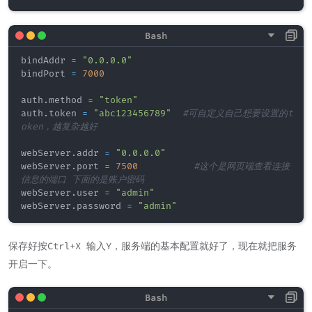
bindAddr 
=
"0.0.0.0"
bindPort 
=
7000
auth.method 
=
"token"
auth.token 
=
"abc123456789"
#可自定义自己想要设置的t
oken，越复杂越好
webServer.addr 
=
"0.0.0.0"
webServer.port 
=
7500
#这个是网页端查看连接
信息的端口 下面的是账户密码
webServer.user 
=
"admin"
webServer.password 
=
"admin"
保存好按Ctrl+X 输入Y，服务端的基本配置就好了，现在就把服务
开启一下。