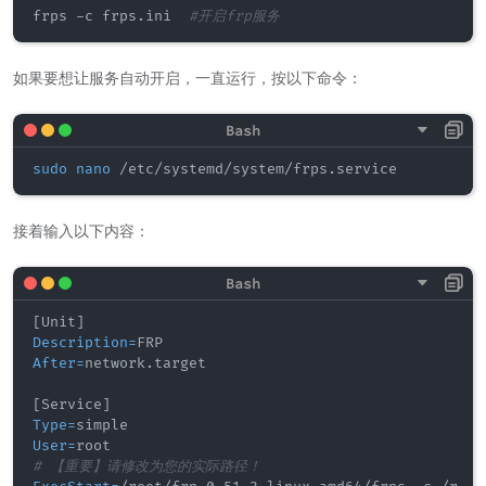
frps -c frps.ini  
#开启frp服务
如果要想让服务自动开启，一直运行，按以下命令：
sudo
nano
 /etc/systemd/system/frps.service
接着输入以下内容：
[
Unit
]
Description
=
After
=
network.target

[
Service
]
Type
=
User
=
# 【重要】请修改为您的实际路径！