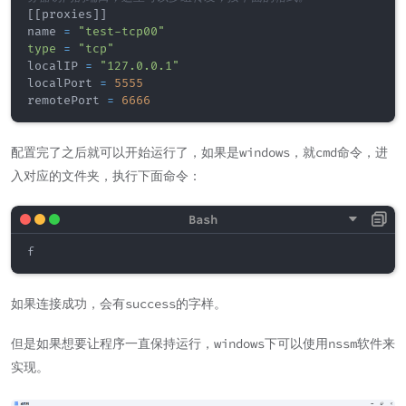
[
[
proxies
]
]
name 
=
"test-tcp00"
type
=
"tcp"
localIP 
=
"127.0.0.1"
localPort 
=
5555
remotePort 
=
6666
配置完了之后就可以开始运行了，如果是windows，就cmd命令，进
入对应的文件夹，执行下面命令：
f
如果连接成功，会有success的字样。
但是如果想要让程序一直保持运行，windows下可以使用nssm软件来
实现。