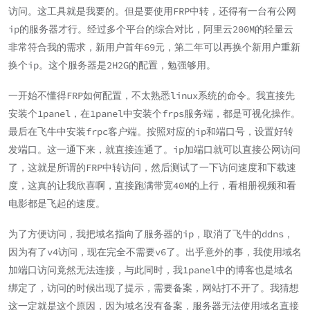
访问。这工具就是我要的。但是要使用FRP中转，还得有一台有公网
ip的服务器才行。经过多个平台的综合对比，阿里云200M的轻量云
非常符合我的需求，新用户首年69元，第二年可以再换个新用户重新
换个ip。这个服务器是2H2G的配置，勉强够用。
一开始不懂得FRP如何配置，不太熟悉linux系统的命令。我直接先
安装个1panel，在1panel中安装个frps服务端，都是可视化操作。
最后在飞牛中安装frpc客户端。按照对应的ip和端口号，设置好转
发端口。这一通下来，就直接连通了。ip加端口就可以直接公网访问
了，这就是所谓的FRP中转访问，然后测试了一下访问速度和下载速
度，这真的让我欣喜啊，直接跑满带宽40M的上行，看相册视频和看
电影都是飞起的速度。
为了方便访问，我把域名指向了服务器的ip，取消了飞牛的ddns，
因为有了v4访问，现在完全不需要v6了。出乎意外的事，我使用域名
加端口访问竟然无法连接，与此同时，我1panel中的博客也是域名
绑定了，访问的时候出现了提示，需要备案，网站打不开了。我猜想
这一定就是这个原因，因为域名没有备案，服务器无法使用域名直接