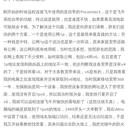
刚开始的时候远程连接飞牛使用的是自带的fnconnect，这个是飞牛
系统自带的功能，特点就是能用，但是速度不快，如果要看高清电影
可能就会卡顿。为了解决这个问题，我还是向群友们请教，群友们提
供的两个方案，一个是使用公网ip，这个是最简单最直接的方法；另
一种就是中转。公网ip这个说法也是第一次听说，原来家庭宽带还能
有公网，这公网到底有啥用呢，当时也没多想。按照群友的思路，我
在网上查阅了不少资料，如何获取公网，包括v4和v6。在百度查了
ip地址发现和路由器上的地址不一致，初步判断我这条宽带是没有v4
的了，于是转而看v6。对于大多数宽带来说，v6是有的，只是我查看
我的电脑之后发现我家并没有获取到v6地址。当时我家移动宽带360
一年，光猫路由是同一个设备，我按照设备背面的网址进入了管理页
面，发现没有开启ipv6，所以我当时很兴奋，我觉得只要开启了
v6，我就可以远程连接飞牛并愉快的看电影了（这想法很天真）。电
脑端的确是获取到了ipv6的地址，2409开头一大串数字，我在ddns
中设置了域名，使用域名加端口访问，结果还是无法访问成功，于是
我又开始看教程找答案，原来问题出在防火墙上，我把光猫中的防火