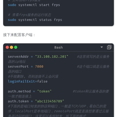
# 立即启动frps服务
sudo
 systemctl start frps

# 查看frps服务的运行状态
sudo
 systemctl status frps
接下来配置客户端：
serverAddr 
=
"33.108.182.201"
#这里填写的是云服务
器的ip地址
serverPort 
=
7000
#这个端口就是云服务
器的端口
#不能删除, 否则连接不上会闪退
loginFailExit
=
false

auth.method 
=
"token"
#token和云服务器的要
一致才能连接上
auth.token 
=
"abc123456789"
#下面的是端口转发的协议和端口，一般是TCP/UDP，看自己的需
求，localPort是本地端口，remotePort就是直接想要通过云服
务器访问的端口，这里可以多组转发，按下面的格式。