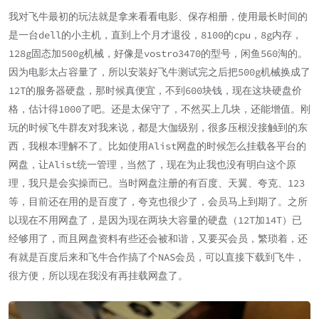
我对飞牛最初的玩法就是拿来看看电影、保存相册，使用最长时间的
是一台dell的小主机，直到上个月才退役，8100的cpu，8g内存，
128g固态加500g机械，好像是vostro3470的型号，闲鱼560淘的。
因为电影太占容量了，所以安装好飞牛测试完之后把500g机械换成了
12T的服务器硬盘，那时候真便宜，不到600块钱，现在这块硬盘价
格，估计得1000了吧。还是太保守了，不然买上几块，还能增值。刚
玩的时候飞牛群友对我来说，都是大伽级别，很多压根没接触到的东
西，我根本理解不了。比如使用Alist网盘的时候怎么挂载各平台的
网盘，让Alist统一管理，当然了，现在为止我也没有明白这个原
理，我只是会实操而已。当时网盘注册的有百度、天翼、夸克、123
等，目前还在用的是百度了，夸克也很少了，会员马上到期了。之所
以现在不用网盘了，是因为现在两块大容量的硬盘（12T加14T）已
经够用了，而且网盘资料有些还会被和谐，又要买会员，繁琐着，还
有就是百度后来和飞牛合作搞了个NAS会员，可以直接下载到飞牛，
很方便，所以现在我没有再挂载网盘了。