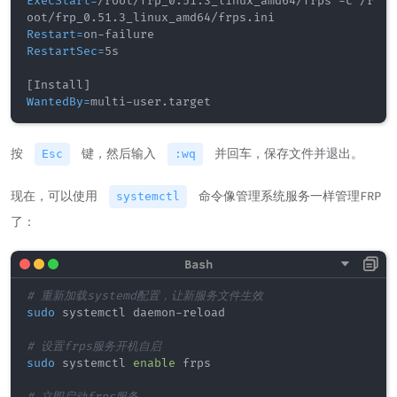
ExecStart
=
/root/frp_0.51.3_linux_amd64/frps -c /r
Restart
=
RestartSec
=
5s

[
Install
]
WantedBy
=
multi-user.target
按
键，然后输入
并回车，保存文件并退出。
Esc
:wq
现在，可以使用
命令像管理系统服务一样管理FRP
systemctl
了：
# 重新加载systemd配置，让新服务文件生效
sudo
 systemctl daemon-reload

# 设置frps服务开机自启
sudo
 systemctl 
enable
 frps
