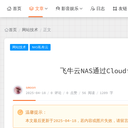
首页
文章
影音娱乐
日志
友链
首页
网站技术
正文
/
/
网站技术
NAS私有云
飞牛云NAS通过Cloud
smoon
2025-04-18
/
0 评论
/
0 点赞
/
56 阅读
/
1209 字
温馨提示：
本文最后更新于2025-04-18，若内容或图片失效，